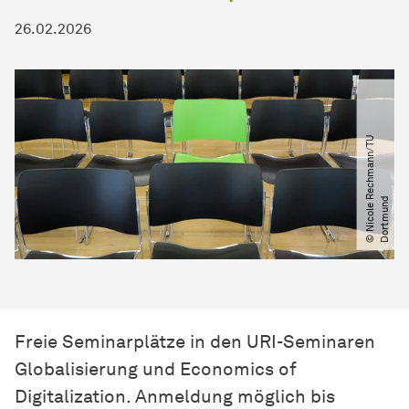
26.02.2026
©
N
i
c
o
l
e
e
c
h
m
a
n
n​
/​
T
U
D
o
r
t
m
u
n
R
d
Freie Seminarplätze in den URI-Seminaren
Globalisierung und Economics of
Digitalization. Anmeldung möglich bis