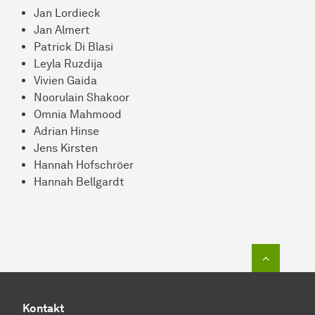
Jan Lordieck
Jan Almert
Patrick Di Blasi
Leyla Ruzdija
Vivien Gaida
Noorulain Shakoor
Omnia Mahmood
Adrian Hinse
Jens Kirsten
Hannah Hofschröer
Hannah Bellgardt
Zum Seit
Kontakt