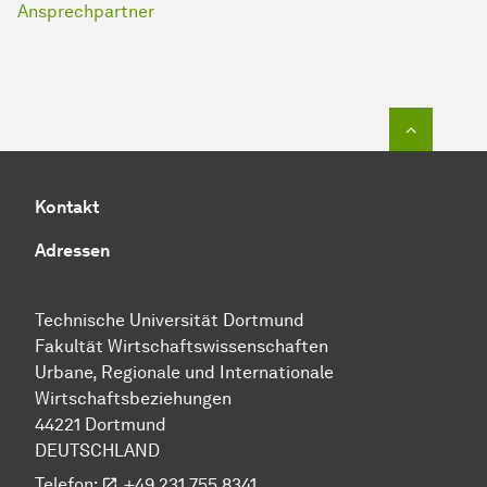
Ansprechpartner
Zum Seit
Kontakt
Adressen
Technische Uni­ver­si­tät Dort­mund
Fakultät Wirtschafts­wissen­schaften
Urbane, Regionale und Internationale
Wirtschaftsbeziehungen
44221 Dort­mund
DEUTSCHLAND
Telefon:
+49 231 755 8341